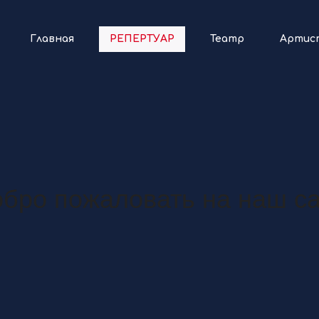
Главная
РЕПЕРТУАР
Театр
Артис
бро пожаловать на наш с