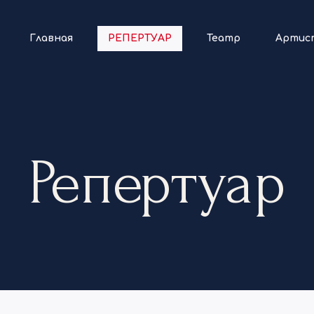
Главная
РЕПЕРТУАР
Театр
Артис
Репертуар