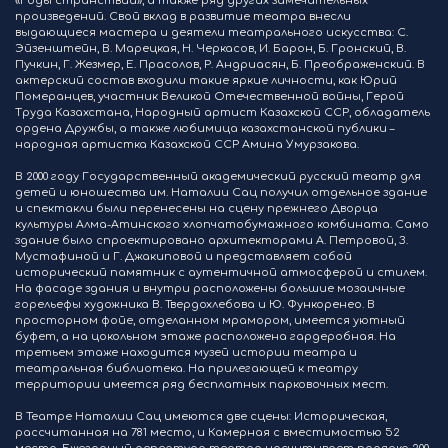
«Годы странствий», а также ряд других замечательных
произведений. Свой вклад в развитие театра внесли
выдающиеся мастера и деятели театрального искусства: С.
Эйзенштейн, В. Марецкая, Н. Черкасов, И. Барон, Б. Гронский, В.
Пучкин, Г. Жезмер, Е. Прасолов, Р. Андриасян, Б. Преображенский. В
актерский состав входили такие яркие личности, как Юрий
Померанцев, участник Великой Отечественной войны, Герой
Труда Казахстана, Народный артист Казахской ССР, обладатель
ордена Дружбы, а также любимица казахстанской публики –
народная артистка Казахской ССР Амина Умурзакова.
В 2000 году Государственный академический русский театр для
детей и юношества им. Наталии Сац получил отдельное здание
и спектакли были перенесены на сцену прежнего Дворца
культуры Алма-Атинского хлопчатобумажного комбината. Само
здание было спроектировано архитекторами А. Петровой, З.
Мустафиной и Г. Джакиповой и представляет собой
исторический памятник с аутентичной атмосферой и стилем.
На фасаде здания и внутри расположены большие мозаичные
горельефы художника В. Твердохлебова и Ю. Функоренео. В
просторном фойе, отделанном мрамором, имеется уютный
буфет, а на цокольном этаже расположена гардеробная. На
третьем этаже находится музей истории театра и
театральная библиотека. На прилегающей к театру
территории имеется ряд бесплатных парковочных мест.
В Театре Наталии Сац имеются две сцены: Историческая,
рассчитанная на 781 место, и Камерная с вместимостью 52