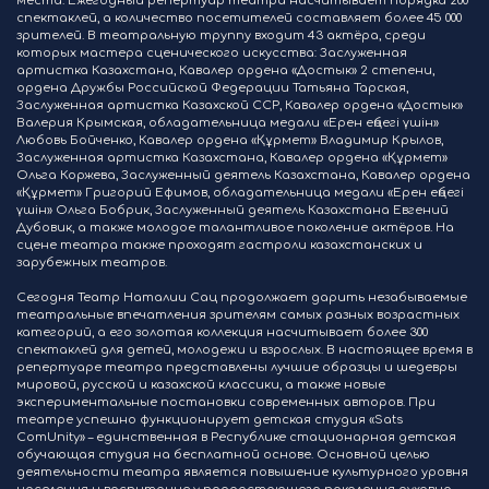
места. Ежегодный репертуар театра насчитывает порядка 200
спектаклей, а количество посетителей составляет более 45 000
зрителей. В театральную труппу входит 43 актёра, среди
которых мастера сценического искусства: Заслуженная
артистка Казахстана, Кавалер ордена «Достык» 2 степени,
ордена Дружбы Российской Федерации Татьяна Тарская,
Заслуженная артистка Казахской ССР, Кавалер ордена «Достык»
Валерия Крымская, обладательница медали «Ерен еңбегі үшін»
Любовь Бойченко, Кавалер ордена «Құрмет» Владимир Крылов,
Заслуженная артистка Казахстана, Кавалер ордена «Құрмет»
Ольга Коржева, Заслуженный деятель Казахстана, Кавалер ордена
«Құрмет» Григорий Ефимов, обладательница медали «Ерен еңбегі
үшін» Ольга Бобрик, Заслуженный деятель Казахстана Евгений
Дубовик, а также молодое талантливое поколение актёров. На
сцене театра также проходят гастроли казахстанских и
зарубежных театров.
Сегодня Театр Наталии Сац продолжает дарить незабываемые
театральные впечатления зрителям самых разных возрастных
категорий, а его золотая коллекция насчитывает более 300
спектаклей для детей, молодежи и взрослых. В настоящее время в
репертуаре театра представлены лучшие образцы и шедевры
мировой, русской и казахской классики, а также новые
экспериментальные постановки современных авторов. При
театре успешно функционирует детская студия «Sats
ComUnity» – единственная в Республике стационарная детская
обучающая студия на бесплатной основе. Основной целью
деятельности театра является повышение культурного уровня