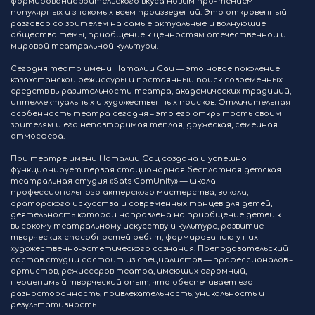
формирование зрительского вкуса новым прочтением
популярных и знакомых всем произведений. Это откровенный
разговор со зрителем на самые актуальные и волнующие
общество темы, приобщение к ценностям отечественной и
мировой театральной культуры.
Сегодня театр имени Наталии Сац — это новое поколение
казахстанской режиссуры и постоянный поиск современных
средств выразительности театра, академических традиций,
интеллектуальных и художественных поисков. Отличительная
особенность театра сегодня – это его открытость своим
зрителям и его неповторимая теплая, дружеская, семейная
атмосфера.
При театре имени Наталии Сац создана и успешно
функционирует первая стационарная бесплатная детская
театральная студия «Sats ComUnity» — школа
профессионального актерского мастерства, вокала,
ораторского искусства и современных танцев для детей,
деятельность которой направлена на приобщение детей к
высокому театральному искусству и культуре, развитие
творческих способностей ребят, формированию у них
художественно-эстетического сознания. Преподавательский
состав студии состоит из специалистов — профессионалов –
артистов, режиссеров театра, имеющих огромный,
неоценимый творческий опыт, что обеспечивает его
разносторонность, привлекательность, уникальность и
результативность.