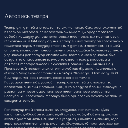
Летопись театра
Театр для детей и юношества им. Наталии Сац, расположенный
в главном мегаполисе Казахстана – Алматы, – представляет
собой площадку для разножанровых театральных постановок.
Основанный в 1944 году один из старейших театров Казахстана
является первым государственным детским театром в нашей
стране, в котором представлен пользующийся большим успехом
у зрителей репертуар спектаклей. Театр юного зрителя был
создан по инициативе всемирно известного режиссера и
деятеля театрального искусства Наталии Ильиничны Сац.
Премьерный показ таких спектаклей как «Красная шапочка» и
«Осада Лейдена» состоялся 7 ноября 1945 года. В 1995 году ТЮЗ
был переименован в честь своего основателя в
Государственный русский театр для детей и юношества
Казахстана имени Наталии Сац. В 1995 году за большие заслуги в
развитии многонационального театрального искусства
Республики Казахстан театру было присвоено почетное звание
«академический».
Репертуар той эпохи включал следующие спектакли: «Два
капитана», «Особое задание», «Я хочу домой», «Гибель дракона»,
«Двенадцатая ночь, или как вам угодно», «Золотой ключик», «Два
веронца», «Аттестат зрелости», «Золушка», «Страница жизни»,