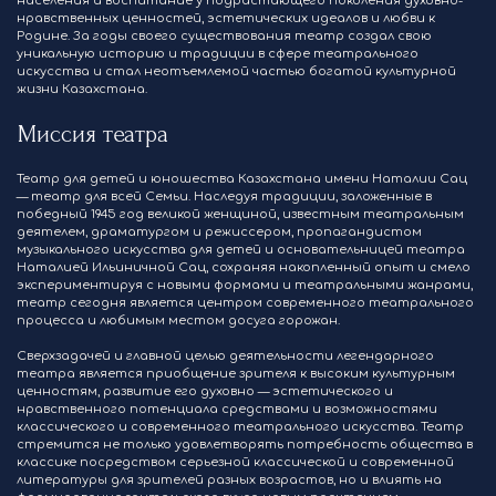
населения и воспитание у подрастающего поколения духовно-
нравственных ценностей, эстетических идеалов и любви к
Родине. За годы своего существования театр создал свою
уникальную историю и традиции в сфере театрального
искусства и стал неотъемлемой частью богатой культурной
жизни Казахстана.
Миссия театра
Театр для детей и юношества Казахстана имени Наталии Сац
— театр для всей Семьи. Наследуя традиции, заложенные в
победный 1945 год великой женщиной, известным театральным
деятелем, драматургом и режиссером, пропагандистом
музыкального искусства для детей и основательницей театра
Наталией Ильиничной Сац, сохраняя накопленный опыт и смело
экспериментируя с новыми формами и театральными жанрами,
театр сегодня является центром современного театрального
процесса и любимым местом досуга горожан.
Сверхзадачей и главной целью деятельности легендарного
театра является приобщение зрителя к высоким культурным
ценностям, развитие его духовно — эстетического и
нравственного потенциала средствами и возможностями
классического и современного театрального искусства. Театр
стремится не только удовлетворять потребность общества в
классике посредством серьезной классической и современной
литературы для зрителей разных возрастов, но и влиять на